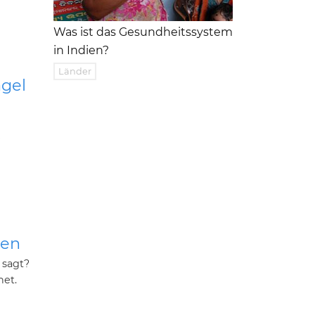
Was ist das Gesundheitssystem
in Indien?
Länder
gel
e
gen
 sagt?
net.