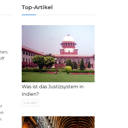
Top-Artikel
ten,
iff
Was ist das Justizsystem in
Indien?
Länder
hr
en
m