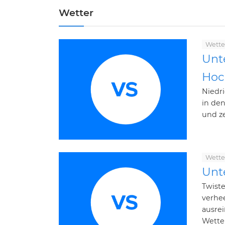
Wetter
Wette
Unt
Hoc
Niedr
in den
und ze
Wette
Unt
Twiste
verhee
ausre
Wette