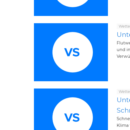
Wette
Unt
Flutwe
und im
Verwü
Wette
Unt
Sch
Schne
Klima