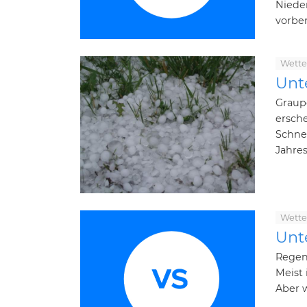
Niede
vorbere
Wette
Unt
Graup
ersch
Schne
Jahresz
Wette
Unt
Regen
Meist 
Aber w