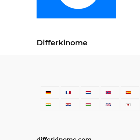
Differkinome
differkinome.com