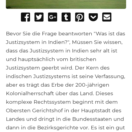
Share
Tweet
Share
Post
Pin
Add
Send
on
on
to
it
to
email
Facebook
Google+
Tumblr
Pocket
Bevor Sie die Frage beantworten "Was ist das
Justizsystem in Indien?", Müssen Sie wissen,
dass das Justizsystem in Indien sehr alt ist
und hauptsächlich vom britischen
Justizsystem geerbt wird. Der Kern des
indischen Justizsystems ist seine Verfassung,
aber es trägt das Erbe der 200-jährigen
Kolonialherrschaft über das Land. Dieses
komplexe Rechtssystem beginnt mit dem
Obersten Gerichtshof in der Hauptstadt des
Landes und dringt in die Bundesstaaten und
dann in die Bezirksgerichte vor. Es ist ein gut