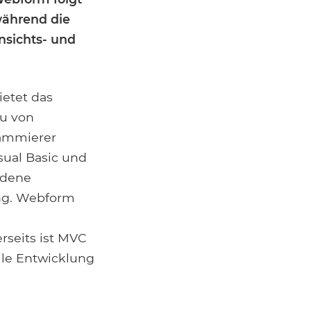
während die
nsichts- und
ietet das
u von
rammierer
ual Basic und
edene
ng. Webform
rseits ist MVC
gile Entwicklung