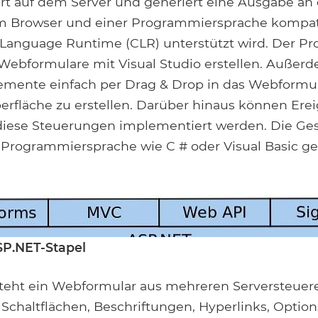
t auf dem Server und generiert eine Ausgabe an
em Browser und einer Programmiersprache kompati
anguage Runtime (CLR) unterstützt wird. Der P
ebformulare mit Visual Studio erstellen. Außer
emente einfach per Drag & Drop in das Webformu
erfläche zu erstellen. Darüber hinaus können Ere
iese Steuerungen implementiert werden. Die Ges
 Programmiersprache wie C # oder Visual Basic g
SP.NET-Stapel
eht ein Webformular aus mehreren Serversteuer
, Schaltflächen, Beschriftungen, Hyperlinks, Option