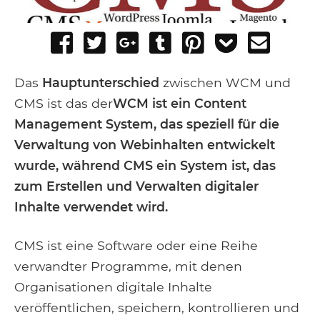
Share
Tweet
Share
Post
Pin
Add
Send
on
on
to
it
to
email
Facebook
Google+
Tumblr
Pocket
Das
Hauptunterschied
zwischen WCM und
CMS ist das der
WCM ist ein Content
Management System, das speziell für die
Verwaltung von Webinhalten entwickelt
wurde, während CMS ein System ist, das
zum Erstellen und Verwalten digitaler
Inhalte verwendet wird.
CMS ist eine Software oder eine Reihe
verwandter Programme, mit denen
Organisationen digitale Inhalte
veröffentlichen, speichern, kontrollieren und