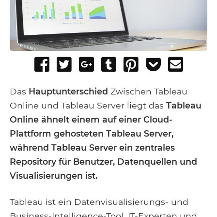
Share
Tweet
Share
Post
Pin
Add
Send
on
on
to
it
to
email
Facebook
Google+
Tumblr
Pocket
Das
Hauptunterschied
Zwischen Tableau
Online und Tableau Server liegt das
Tableau
Online ähnelt einem auf einer Cloud-
Plattform gehosteten Tableau Server,
während Tableau Server ein zentrales
Repository für Benutzer, Datenquellen und
Visualisierungen ist.
Tableau ist ein Datenvisualisierungs- und
Business-Intelligence-Tool. IT-Experten und