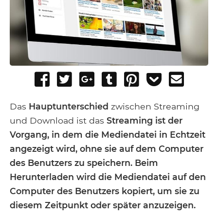
Share
Tweet
Share
Post
Pin
Add
Send
on
on
to
it
to
email
Facebook
Google+
Tumblr
Pocket
Das
Hauptunterschied
zwischen Streaming
und Download ist das
Streaming ist der
Vorgang, in dem die Mediendatei in Echtzeit
angezeigt wird, ohne sie auf dem Computer
des Benutzers zu speichern. Beim
Herunterladen wird die Mediendatei auf den
Computer des Benutzers kopiert, um sie zu
diesem Zeitpunkt oder später anzuzeigen.