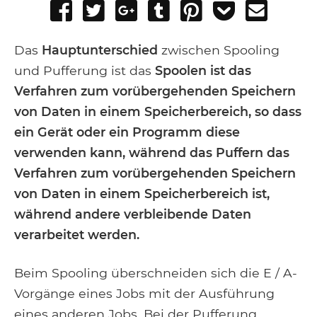
Share
Tweet
Share
Post
Pin
Add
Send
on
on
to
it
to
email
Facebook
Google+
Tumblr
Pocket
Das
Hauptunterschied
zwischen Spooling
und Pufferung ist das
Spoolen ist das
Verfahren zum vorübergehenden Speichern
von Daten in einem Speicherbereich, so dass
ein Gerät oder ein Programm diese
verwenden kann, während das Puffern das
Verfahren zum vorübergehenden Speichern
von Daten in einem Speicherbereich ist,
während andere verbleibende Daten
verarbeitet werden.
Beim Spooling überschneiden sich die E / A-
Vorgänge eines Jobs mit der Ausführung
eines anderen Jobs. Bei der Pufferung