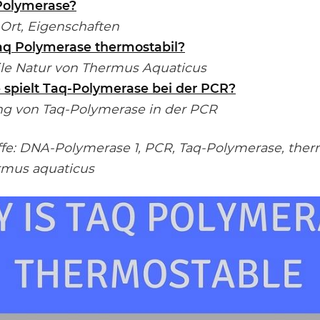
Polymerase?
Ort, Eigenschaften
aq Polymerase thermostabil?
 Natur von Thermus Aquaticus
 spielt Taq-Polymerase bei der PCR?
 von Taq-Polymerase in der PCR
ffe: DNA-Polymerase 1, PCR, Taq-Polymerase, the
rmus aquaticus