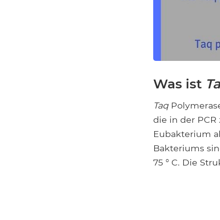
Was ist
T
Taq
Polymerase 
die in der PCR
Eubakterium a
Bakteriums si
75 ° C. Die Str