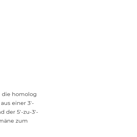
 die homolog
us einer 3'-
 der 5'-zu-3'-
Domäne zum