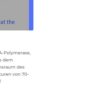
NA-Polymerase,
us dem
ensraum des
uren von 70-
.