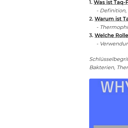
1.
Was ist Taq-
- Definition, 
2.
Warum ist T
- Thermophile
3.
Welche Rolle
- Verwendung
Schlüsselbegri
Bakterien, The