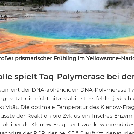
roßer prismatischer Frühling im Yellowstone-Nati
lle spielt Taq-Polymerase bei de
agment der DNA-abhängigen DNA-Polymerase 1 w
gesetzt, die nicht hitzestabil ist. Es fehlte jedoch d
tivität. Die optimale Temperatur des Klenow-Fra
musste der Reaktion pro Zyklus ein frisches Enzym
erbleibende Klenow-Fragment wurde während de
chritts der PCR, der bei 95 ° C auftritt, denaturie