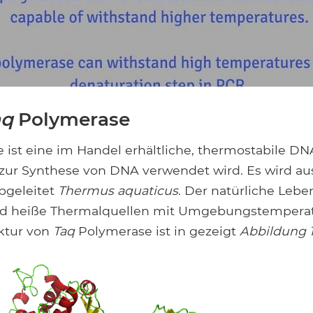
aq
Polymerase
ist eine im Handel erhältliche, thermostabile D
 zur Synthese von DNA verwendet wird. Es wird a
bgeleitet
Thermus aquaticus
. Der natürliche Leb
nd heiße Thermalquellen mit Umgebungstemperat
uktur von
Taq
Polymerase ist in gezeigt
Abbildung 1