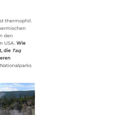
t thermophil.
hermischen
on den
en USA.
Wie
, die
Taq
heren
-Nationalparks