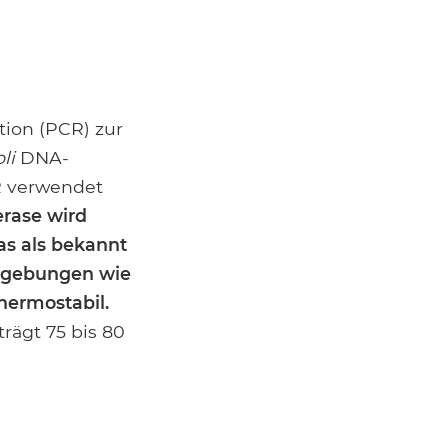
tion (PCR) zur
li
DNA-
R verwendet
rase wird
as als bekannt
Umgebungen wie
hermostabil.
rägt 75 bis 80