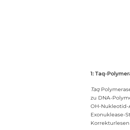
1: Taq-Polymer
Taq
Polymerase
zu DNA-Polymer
OH-Nukleotid-A
Exonuklease-St
Korrekturlese