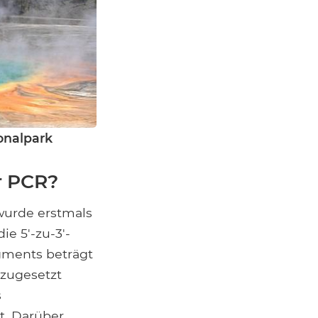
onalpark
r PCR?
urde erstmals
ie 5'-zu-3'-
gments beträgt
 zugesetzt
s
rt. Darüber