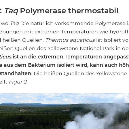
t
Taq
Polymerase thermostabil
m wo
Taq
Die natürlich vorkommende Polymerase is
gebungen mit extremen Temperaturen wie hydrot
 heißen Quellen.
Thermus aquaticus
ist isoliert v
ißen Quellen des Yellowstone National Park in d
icus
ist an die extremen Temperaturen angepasst
e aus dem Bakterium isoliert wird, kann auch hö
standhalten
. Die heißen Quellen des Yellowstone
ellt
Figur 2
.