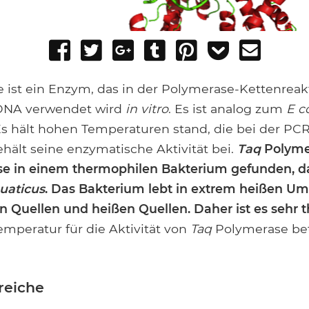
Share
Tweet
Share
Post
Pin
Add
Send
on
on
to
it
to
email
Facebook
Google+
Tumblr
Pocket
ist ein Enzym, das in der Polymerase-Kettenreak
DNA verwendet wird
in vitro
. Es ist analog zum
E co
Es hält hohen Temperaturen stand, die bei der PC
hält seine enzymatische Aktivität bei.
Taq
Polyme
se in einem thermophilen Bakterium gefunden, d
uaticus
. Das Bakterium lebt in extrem heißen 
 Quellen und heißen Quellen. Daher ist es sehr t
emperatur für die Aktivität von
Taq
Polymerase bet
reiche