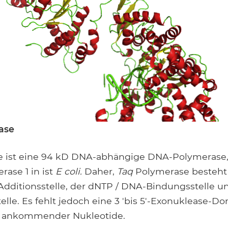
ase
 ist eine 94 kD DNA-abhängige DNA-Polymerase,
ase 1 in ist
E coli.
Daher,
Taq
Polymerase besteht a
dditionsstelle, der dNTP / DNA-Bindungsstelle und
elle. Es fehlt jedoch eine 3 'bis 5'-Exonuklease-
n ankommender Nukleotide.