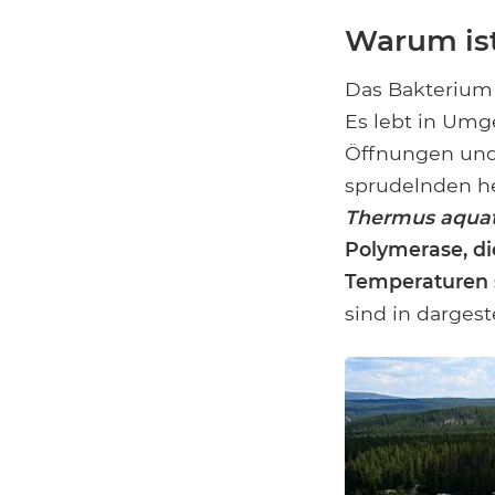
Warum is
Das Bakteriu
Es lebt in Um
Öffnungen und
sprudelnden he
Thermus aquat
Polymerase, di
Temperaturen 
sind in dargest