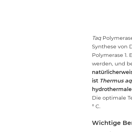
Taq
Polymerase 
Synthese von 
Polymerase 1. 
werden, und be
natürlicherwei
ist
Thermus aq
hydrothermalen
Die optimale T
° C.
Wichtige Be