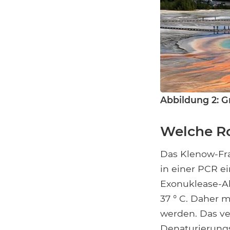
Abbildung 2: G
Welche Ro
Das Klenow-Fr
in einer PCR ein
Exonuklease-Ak
37 ° C. Daher 
werden. Das v
Denaturierungss