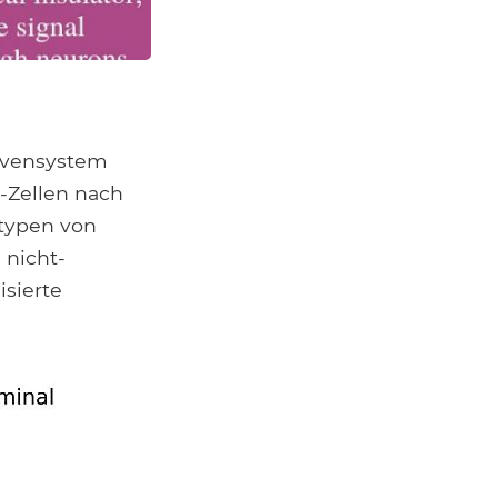
ervensystem
-Zellen nach
typen von
 nicht-
sierte