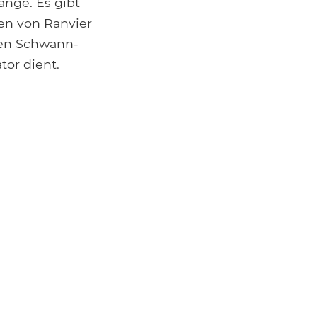
nge. Es gibt
en von Ranvier
den Schwann-
ator dient.