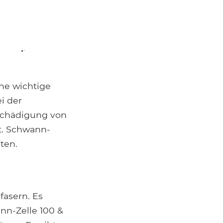
ne wichtige
i der
Schädigung von
t. Schwann-
lten.
fasern. Es
nn-Zelle 100 &