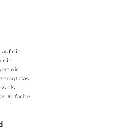
 auf die
 die
ert die
erträgt das
ss als
as 10-fache
d