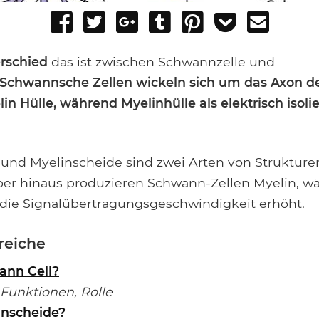
Share
Tweet
Share
Post
Pin
Add
Send
on
on
to
it
to
email
Facebook
Google+
Tumblr
Pocket
rschied
das ist zwischen Schwannzelle und
Schwannsche Zellen wickeln sich um das Axon d
lin
Hülle, während Myelinhülle als elektrisch isoli
und Myelinscheide sind zwei Arten von Strukture
er hinaus produzieren Schwann-Zellen Myelin, w
die Signalübertragungsgeschwindigkeit erhöht.
reiche
ann Cell?
Funktionen, Rolle
inscheide?