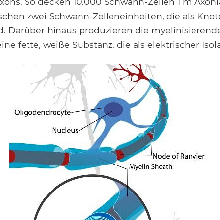
xons. So decken 10.000 Schwann-Zellen 1 m Axonlä
schen zwei Schwann-Zelleneinheiten, die als Knot
d. Darüber hinaus produzieren die myelinisieren
eine fette, weiße Substanz, die als elektrischer Isol