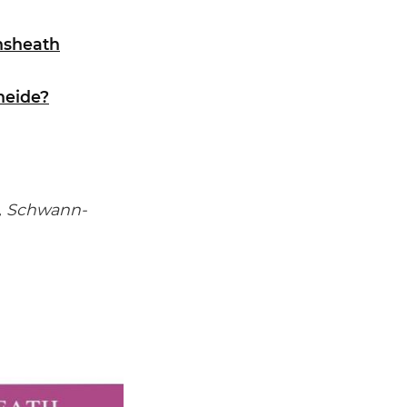
nsheath
heide?
n, Schwann-