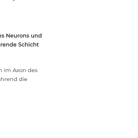
es Neurons und
erende Schicht
n im Axon des
ährend die