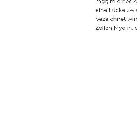
mgr; m eines A
eine Lücke zwi
bezeichnet wir
Zellen Myelin, 