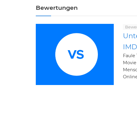
Bewertungen
Bewe
Unt
IM
Faule
Movie
Mensc
Online