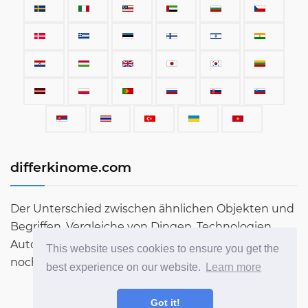
differkinome.com
Der Unterschied zwischen ähnlichen Objekten und
Begriffen. Vergleiche von Dingen, Technologien,
Autos, Begriffen, Menschen und allem, was sonst
This website uses cookies to ensure you get the
noch auf dieser Welt existiert.
best experience on our website.
Learn more
Got it!