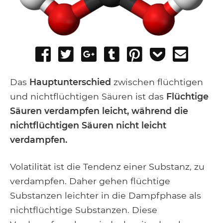
Share
Tweet
Share
Post
Pin
Add
Send
on
on
to
it
to
email
Facebook
Google+
Tumblr
Pocket
Das
Hauptunterschied
zwischen flüchtigen
und nichtflüchtigen Säuren ist das
Flüchtige
Säuren verdampfen leicht, während die
nichtflüchtigen Säuren nicht leicht
verdampfen.
Volatilität ist die Tendenz einer Substanz, zu
verdampfen. Daher gehen flüchtige
Substanzen leichter in die Dampfphase als
nichtflüchtige Substanzen. Diese