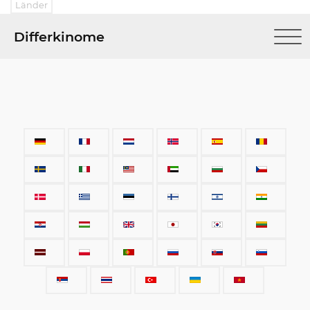
Länder
Differkinome