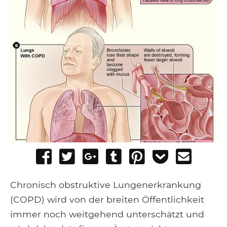
Share
Tweet
Share
Post
Pin
Add
Send
on
on
to
it
to
email
Facebook
Google+
Tumblr
Pocket
Chronisch obstruktive Lungenerkrankung
(COPD) wird von der breiten Öffentlichkeit
immer noch weitgehend unterschätzt und