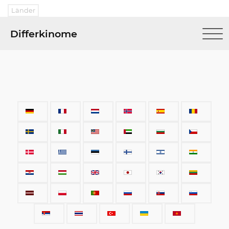
Länder
Differkinome