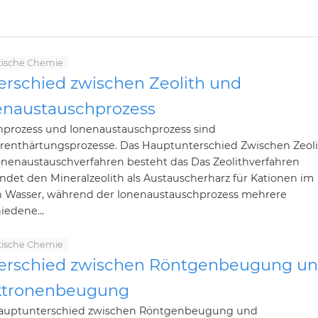
tische Chemie
erschied zwischen Zeolith und
enaustauschprozess
thprozess und Ionenaustauschprozess sind
renthärtungsprozesse. Das Hauptunterschied Zwischen Zeol
onenaustauschverfahren besteht das Das Zeolithverfahren
det den Mineralzeolith als Austauscherharz für Kationen im
n Wasser, während der Ionenaustauschprozess mehrere
iedene...
tische Chemie
erschied zwischen Röntgenbeugung u
ktronenbeugung
auptunterschied zwischen Röntgenbeugung und