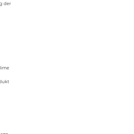
g der
lime
dukt