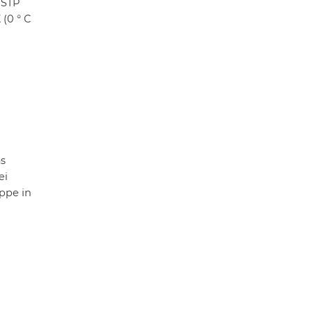
 STP
(0 ° C
as
ei
ppe in