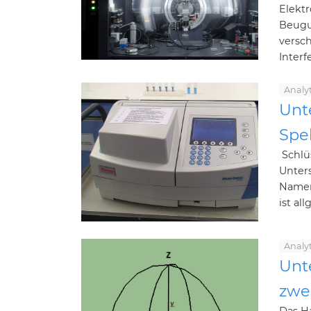
Elekt
Beugu
versc
Interf
Analy
Unt
Spe
Schlüs
Unter
Namen
ist al
Analy
Unt
zwei