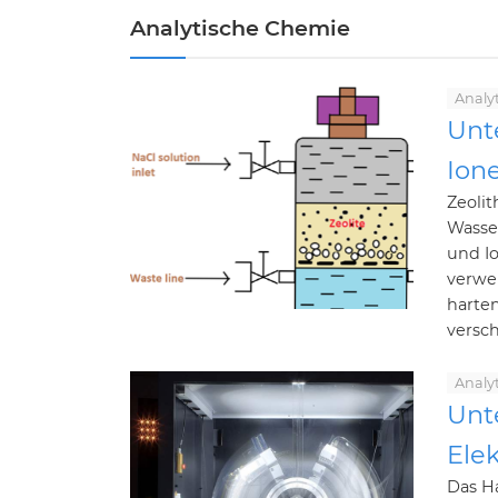
Analytische Chemie
Analy
Unt
Ion
Zeoli
Wasse
und I
verwen
harte
versch
Analy
Unt
Ele
Das H