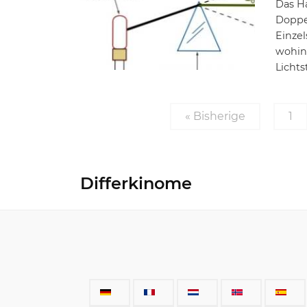
Das H
Doppe
Einzel
wohin
Lichts
« Bisherige
1
Differkinome