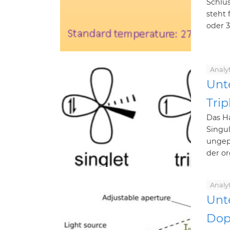
Schlü
steht 
oder 3
Analy
Unt
Trip
Das Ha
Singul
ungepa
der or
Analy
Unt
Dop