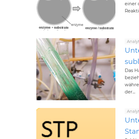
einer
Reakti
Analy
Unt
sub
Das H
bezieh
währe
der...
Analy
Unt
Sta