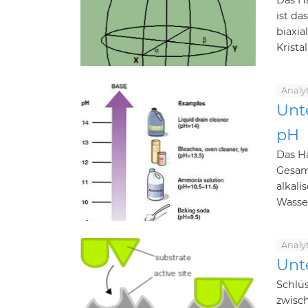
Das H
ist da
biaxia
Kristall
Analy
Unt
pH
Das H
Gesamt
alkal
Wasser
Analy
Unt
Schlü
zwisch