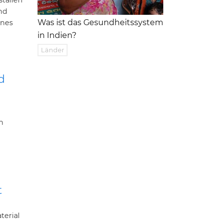
tallen
end
Was ist das Gesundheitssystem
ines
in Indien?
Länder
d
n
t
terial