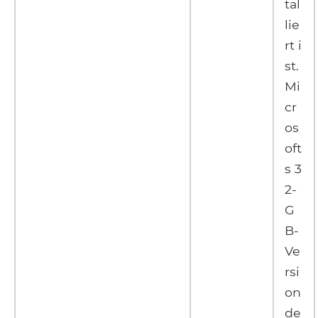
tal
lie
rt i
st.
Mi
cr
os
oft
s 3
2-
G
B-
Ve
rsi
on
de