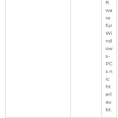
ft
wa
re
für
Wi
nd
ow
s-
PC
s n
ic
ht
erl
au
bt.