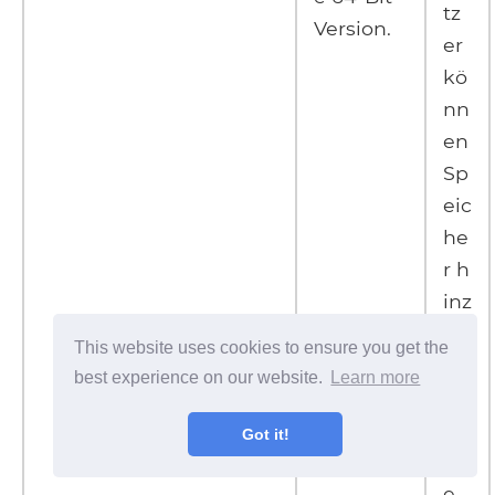
tz
Version.
er
kö
nn
en
Sp
eic
he
r h
inz
uf
This website uses cookies to ensure you get the
üg
best experience on our website.
Learn more
e
n, i
Got it!
nd
e