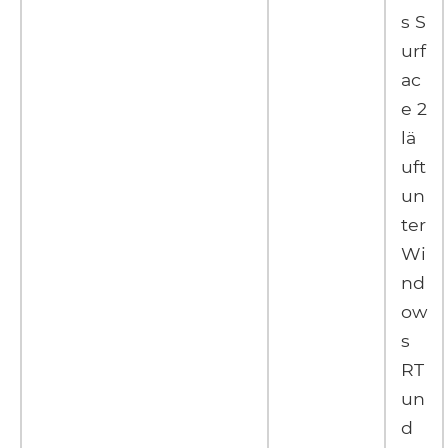
s S
urf
ac
e 2
lä
uft
un
ter
Wi
nd
ow
s
RT
un
d