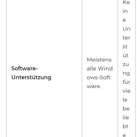
Ke
in
e
Un
ter
st
üt
Meistens
zu
Software-
alle Wind
ng
Unterstützung
ows-Soft
für
ware.
vie
le
be
lie
bt
e