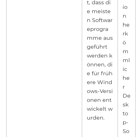
t, dass di
io
e meiste
n
n Softwar
he
eprogra
rk
mme aus
ö
geführt
m
werden k
ml
önnen, di
ic
e für früh
he
ere Wind
r
ows-Versi
De
onen ent
sk
wickelt w
to
urden.
p-
So