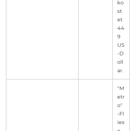
ko
st
et
44
9
US
-D
oll
ar.
"M
etr
o"
-Fl
ies
e