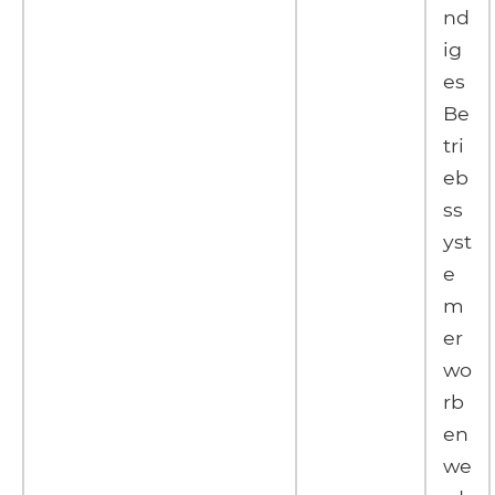
nd
ig
es
Be
tri
eb
ss
yst
e
m
er
wo
rb
en
we