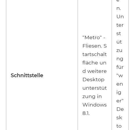
n.
Un
ter
st
"Metro" -
üt
Fliesen. S
zu
tartschalt
ng
fläche un
für
d weitere
Schnittstelle
"w
Desktop
en
unterstüt
ig
zung in
er"
Windows
De
8.1.
sk
to