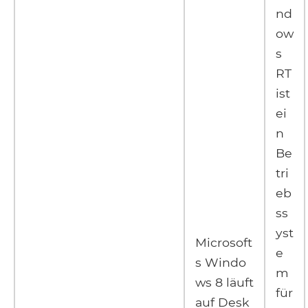
nd
ow
s
RT
ist
ei
n
Be
tri
eb
ss
yst
Microsoft
e
s Windo
m
ws 8 läuft
für
auf Desk