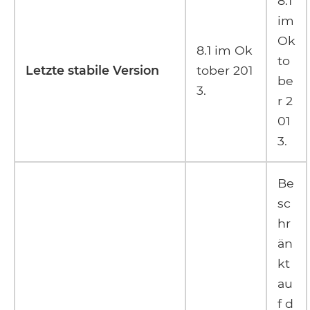
8.1
im
Ok
8.1 im Ok
to
Letzte stabile Version
tober 201
be
3.
r 2
01
3.
Be
sc
hr
än
kt
au
f d