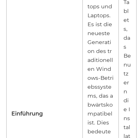
Ta
tops und
bl
Laptops.
et
Es ist die
s,
neueste
da
Generati
s
on des tr
Be
aditionell
nu
en Wind
tz
ows-Betri
er
ebssyste
n
ms, das a
di
bwärtsko
e I
Einführung
mpatibel
ns
ist. Dies
tal
bedeute
lat