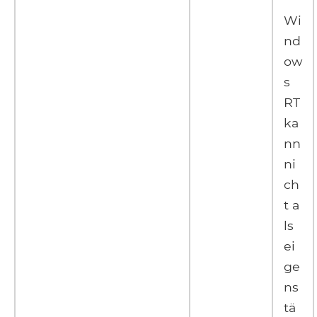
Wi
nd
ow
s
RT
ka
nn
ni
ch
t a
ls
ei
ge
ns
tä