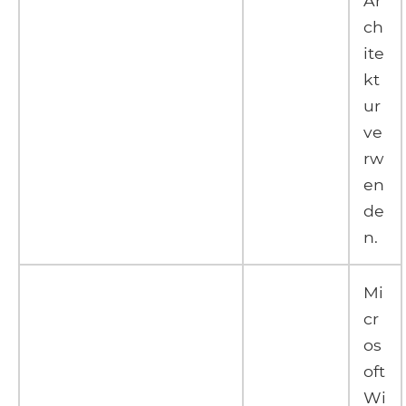
Ar
ch
ite
kt
ur
ve
rw
en
de
n.
Mi
cr
os
oft
Wi