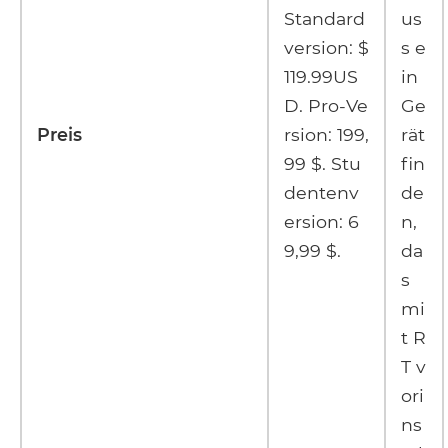
Standard
us
version: $
s e
119.99US
in
D. Pro-Ve
Ge
Preis
rsion: 199,
rät
99 $. Stu
fin
dentenv
de
ersion: 6
n,
9,99 $.
da
s
mi
t R
T v
ori
ns