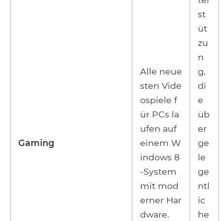
st
üt
zu
n
Alle neue
g,
sten Vide
di
ospiele f
e
ür PCs la
üb
ufen auf
er
Gaming
einem W
ge
indows 8
le
-System
ge
mit mod
ntl
erner Har
ic
dware.
he