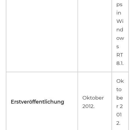
ps
in
Wi
nd
ow
s
RT
8.1.
Ok
to
Oktober
be
Erstveröffentlichung
2012.
r 2
01
2.