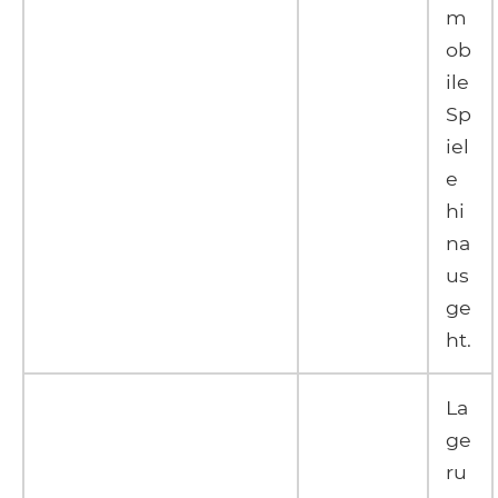
m
ob
ile
Sp
iel
e
hi
na
us
ge
ht.
La
ge
ru