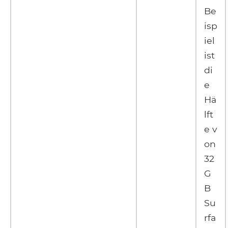
Be
isp
iel
ist
di
e
Hä
lft
e v
on
32
G
B
Su
rfa