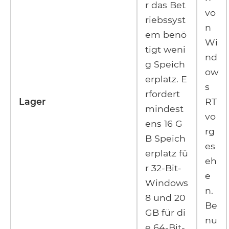
r das Bet
vo
riebssyst
n
em benö
Wi
tigt weni
nd
g Speich
ow
erplatz. E
s
rfordert
Lager
RT
mindest
vo
ens 16 G
rg
B Speich
es
erplatz fü
eh
r 32-Bit-
e
Windows
n.
8 und 20
Be
GB für di
nu
e 64-Bit-