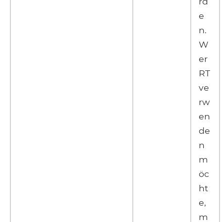
rd
e
n.
W
er
RT
ve
rw
en
de
n
m
öc
ht
e,
m