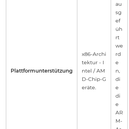
au
sg
ef
üh
rt
we
x86-Archi
rd
tektur - I
e
Plattformunterstützung
ntel / AM
n,
D-Chip-G
di
eräte.
e
di
e
AR
M-