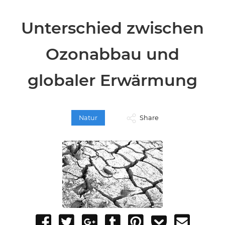
Unterschied zwischen
Ozonabbau und
globaler Erwärmung
Natur
Share
Share
Tweet
Share
Post
Pin
Add
Send