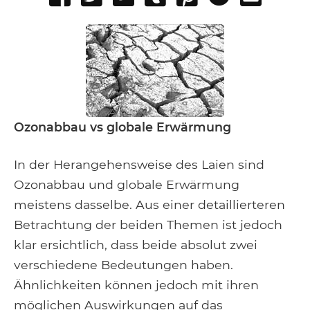
on
on
to
it
to
email
Facebook
Google+
Tumblr
Pocket
Ozonabbau vs globale Erwärmung
In der Herangehensweise des Laien sind
Ozonabbau und globale Erwärmung
meistens dasselbe. Aus einer detaillierteren
Betrachtung der beiden Themen ist jedoch
klar ersichtlich, dass beide absolut zwei
verschiedene Bedeutungen haben.
Ähnlichkeiten können jedoch mit ihren
möglichen Auswirkungen auf das