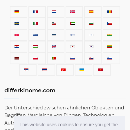
differkinome.com
Der Unterschied zwischen ähnlichen Objekten und
Begriffen. Vergleiche von Dingen, Technologien,
Autos, Begriffen, Menschen und allem, was sonst
This website uses cookies to ensure you get the