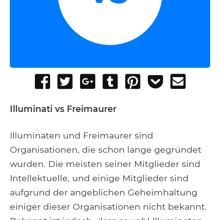
Share
Tweet
Share
Post
Pin
Add
Send
on
on
to
it
to
email
Facebook
Google+
Tumblr
Pocket
Illuminati vs Freimaurer
Illuminaten und Freimaurer sind
Organisationen, die schon lange gegründet
wurden. Die meisten seiner Mitglieder sind
Intellektuelle, und einige Mitglieder sind
aufgrund der angeblichen Geheimhaltung
einiger dieser Organisationen nicht bekannt.