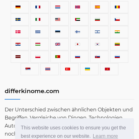
differkinome.com
Der Unterschied zwischen ähnlichen Objekten und
Begriffen. Vergleiche von Dingen, Technologien,
Autos, Begriffen, Menschen und allem, was sonst
This website uses cookies to ensure you get the
noch auf dieser Welt existiert.
best experience on our website.
Learn more