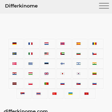
Differkinome
differkinome.com