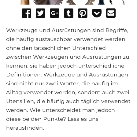
Share
Tweet
Share
Post
Pin
Add
Send
on
on
to
it
to
email
Facebook
Google+
Tumblr
Pocket
Werkzeuge und Ausrüstungen sind Begriffe,
die häufig austauschbar verwendet werden,
ohne den tatsächlichen Unterschied
zwischen Werkzeugen und Ausrüstungen zu
kennen, sie haben jedoch unterschiedliche
Definitionen. Werkzeuge und Ausrüstungen
sind nicht nur zwei Wörter, die häufig im
Alltag verwendet werden, sondern auch zwei
Utensilien, die häufig auch täglich verwendet
werden. Wie unterscheidet man jedoch
diese beiden Punkte? Lass es uns
herausfinden.