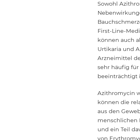
Sowohl Azithro
Nebenwirkungen
Bauchschmerzen
First-Line-Med
können auch al
Urtikaria und 
Arzneimittel d
sehr häufig f
beeinträchtigt i
Azithromycin w
können die rel
aus den Gewebe
menschlichen Le
und ein Teil da
von Erythromyc