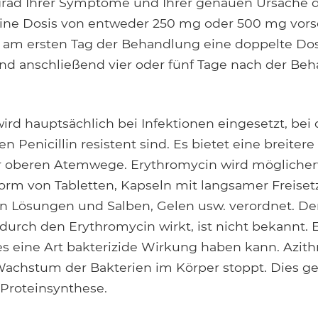
rad Ihrer Symptome und Ihrer genauen Ursache de
eine Dosis von entweder 250 mg oder 500 mg vorsc
 am ersten Tag der Behandlung eine doppelte Dos
nd anschließend vier oder fünf Tage nach der Be
ird hauptsächlich bei Infektionen eingesetzt, bei
 Penicillin resistent sind. Es bietet eine breiter
er oberen Atemwege. Erythromycin wird mögliche
Form von Tabletten, Kapseln mit langsamer Freiset
n Lösungen und Salben, Gelen usw. verordnet. D
urch den Erythromycin wirkt, ist nicht bekannt. E
es eine Art bakterizide Wirkung haben kann. Azith
achstum der Bakterien im Körper stoppt. Dies g
 Proteinsynthese.