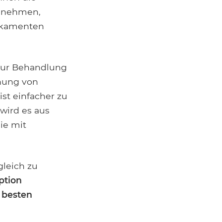
innehmen,
dikamenten
zur Behandlung
chung von
st einfacher zu
 wird es aus
ie mit
gleich zu
ption
m besten