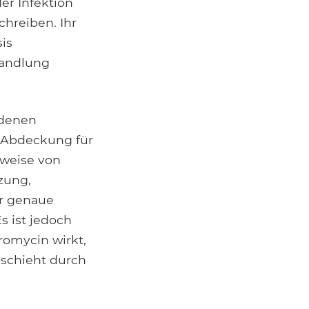
r Infektion
hreiben. Ihr
is
handlung
 denen
e Abdeckung für
rweise von
zung,
er genaue
s ist jedoch
romycin wirkt,
eschieht durch