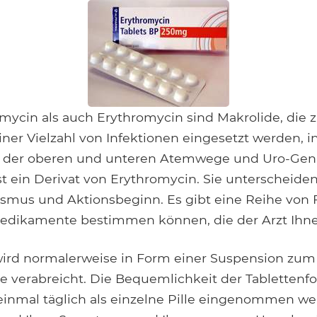
Facebook
Google+
Tumblr
Pocket
mycin als auch Erythromycin sind Makrolide, die z
er Vielzahl von Infektionen eingesetzt werden, 
, der oberen und unteren Atemwege und Uro-Genit
t ein Derivat von Erythromycin. Sie unterscheiden
mus und Aktionsbeginn. Es gibt eine Reihe von F
edikamente bestimmen können, die der Arzt Ihne
wird normalerweise in Form einer Suspension z
tte verabreicht. Die Bequemlichkeit der Tablettenf
e einmal täglich als einzelne Pille eingenommen w