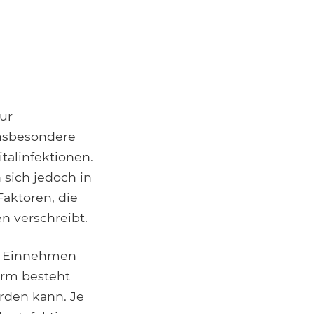
ur
insbesondere
alinfektionen.
 sich jedoch in
aktoren, die
n verschreibt.
um Einnehmen
orm besteht
erden kann. Je