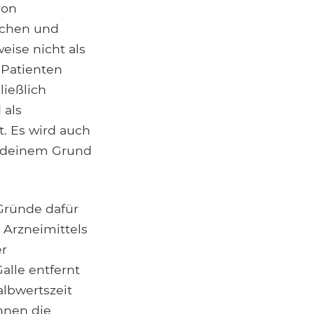
von
echen und
ise nicht als
 Patienten
ließlich
 als
. Es wird auch
endeinem Grund
 Gründe dafür
 Arzneimittels
er
alle entfernt
albwertszeit
nnen die