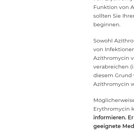
Funktion von A
sollten Sie Ih
beginnen.
Sowohl Azithr
von Infektione
Azithromycin v
verabreichen (i
diesem Grund v
Azithromycin w
Möglicherweise 
Erythromycin ko
informieren. E
geeignete Med