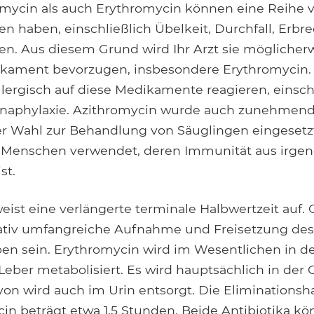
mycin als auch Erythromycin können eine Reihe 
 haben, einschließlich Übelkeit, Durchfall, Erbr
. Aus diesem Grund wird Ihr Arzt sie möglicherwe
ikament bevorzugen, insbesondere Erythromycin.
lergisch auf diese Medikamente reagieren, einsch
Anaphylaxie. Azithromycin wurde auch zunehmend
er Wahl zur Behandlung von Säuglingen eingesetzt
ür Menschen verwendet, deren Immunität aus irg
st.
eist eine verlängerte terminale Halbwertzeit auf.
ativ umfangreiche Aufnahme und Freisetzung des
n sein. Erythromycin wird im Wesentlichen in d
ber metabolisiert. Es wird hauptsächlich in der G
von wird auch im Urin entsorgt. Die Eliminationsh
in beträgt etwa 1,5 Stunden. Beide Antibiotika kö