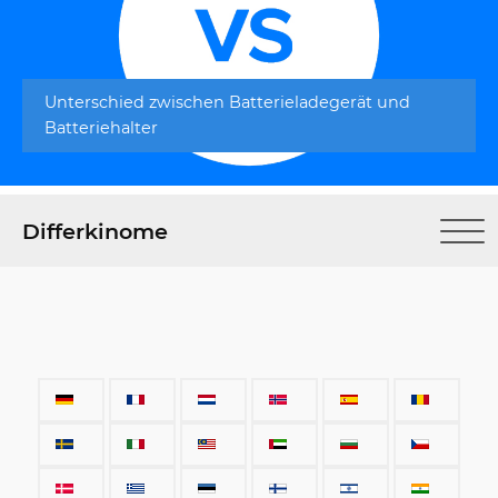
Unterschied zwischen Batterieladegerät und
Batteriehalter
Differkinome