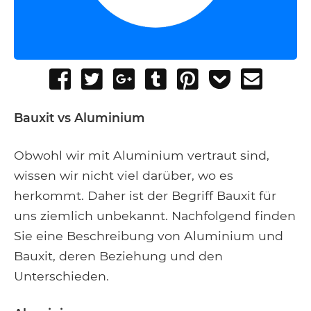
Share
Tweet
Share
Post
Pin
Add
Send
on
on
to
it
to
email
Facebook
Google+
Tumblr
Pocket
Bauxit vs Aluminium
Obwohl wir mit Aluminium vertraut sind,
wissen wir nicht viel darüber, wo es
herkommt. Daher ist der Begriff Bauxit für
uns ziemlich unbekannt. Nachfolgend finden
Sie eine Beschreibung von Aluminium und
Bauxit, deren Beziehung und den
Unterschieden.