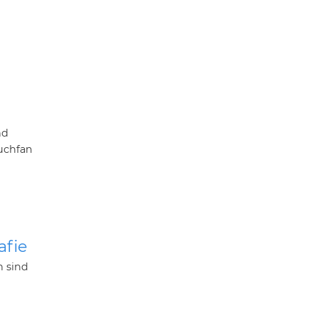
nd
Buchfan
afie
n sind