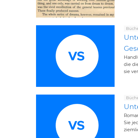
Büch
Unt
Ges
Handl
die d
sie ve
Büch
Unt
Roman
Sie j
ziemli