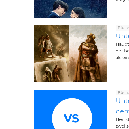
Büch
Unt
Haupt
der be
als ei
Büch
Unt
dem
Herr 
zwei 