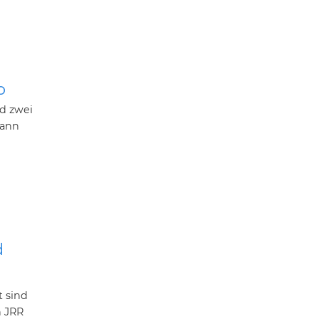
o
d zwei
kann
d
t sind
n JRR