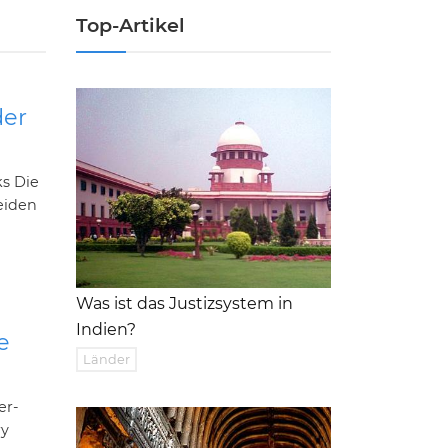
Top-Artikel
der
s Die
eiden
Was ist das Justizsystem in
Indien?
e
Länder
er-
ry