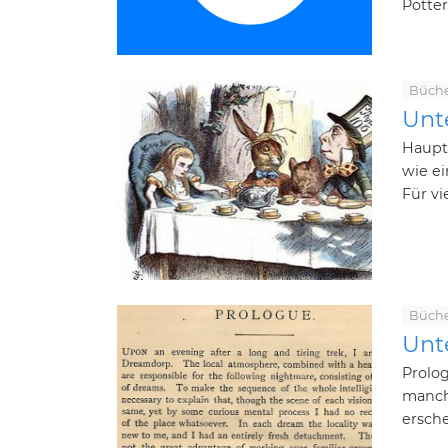
Potter
Büch
Unt
Haupt
wie ei
Für vi
Büch
Unt
Prolog
manch
ersche