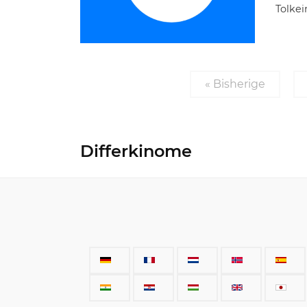
Tolkei
« Bisherige
Differkinome