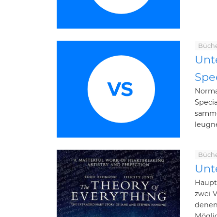
Büch
Unt
Spec
Normal
Specia
samme
leugne
Büch
Unt
Haupt
zwei V
denen 
Möglic