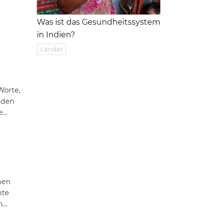
Was ist das Gesundheitssystem
in Indien?
Länder
Worte,
rden
...
hen
hte
...