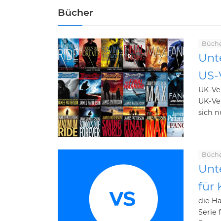
Bücher
Büch
Unt
US-
UK-Ve
UK-Ve
sich n
Büch
Unt
für
die Ha
Serie 